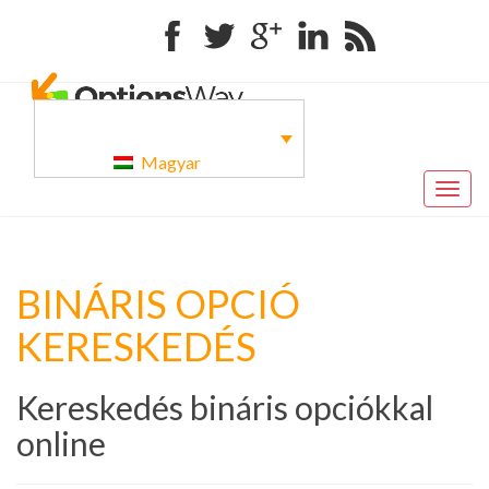
Facebook
Twitter
Google+
Linkedin
RSS
Magyar
Togg
navig
BINÁRIS OPCIÓ
KERESKEDÉS
Kereskedés bináris opciókkal
online