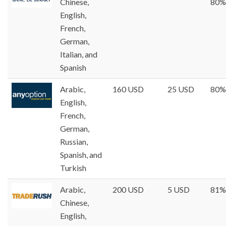
Chinese,
80%
English,
French,
German,
Italian, and
Spanish
Arabic,
160 USD
25 USD
80%
English,
French,
German,
Russian,
Spanish, and
Turkish
Arabic,
200 USD
5 USD
81%
Chinese,
English,