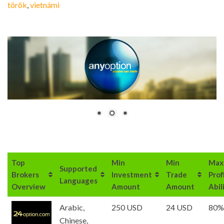
török
vietnámi
Top
Min
Min
Max
Supported
Brokers
Investment
Trade
Prof
Languages
Overview
Amount
Amount
Abil
Arabic,
250 USD
24 USD
80%
Chinese,