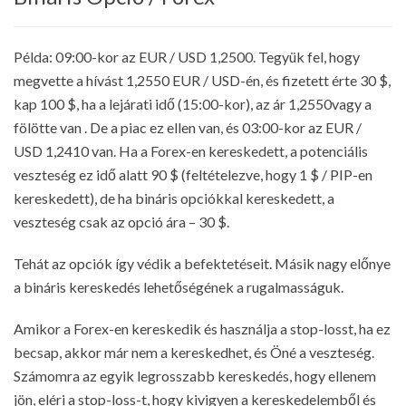
Példa: 09:00-kor az EUR / USD 1,2500. Tegyük fel, hogy
megvette a hívást 1,2550 EUR / USD-én, és fizetett érte 30 $,
kap 100 $, ha a lejárati idő (15:00-kor), az ár 1,2550vagy a
fölötte van . De a piac ez ellen van, és 03:00-kor az EUR /
USD 1,2410 van. Ha a Forex-en kereskedett, a potenciális
veszteség ez idő alatt 90 $ (feltételezve, hogy 1 $ / PIP-en
kereskedett), de ha bináris opciókkal kereskedett, a
veszteség csak az opció ára – 30 $.
Tehát az opciók így védik a befektetéseit. Másik nagy előnye
a bináris kereskedés lehetőségének a rugalmasságuk.
Amikor a Forex-en kereskedik és használja a stop-losst, ha ez
becsap, akkor már nem a kereskedhet, és Öné a veszteség.
Számomra az egyik legrosszabb kereskedés, hogy ellenem
jön, eléri a stop-loss-t, hogy kivigyen a kereskedelemből és