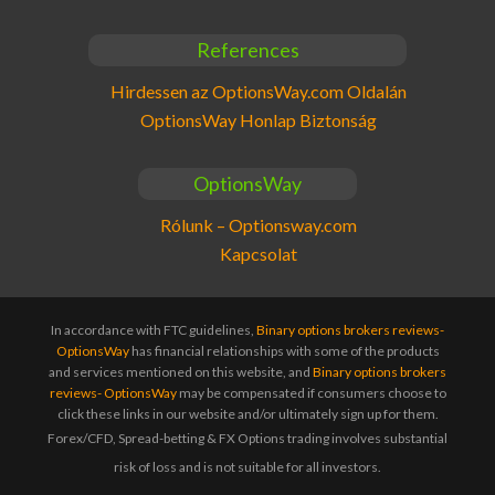
References
Hirdessen az OptionsWay.com Oldalán
OptionsWay Honlap Biztonság
OptionsWay
Rólunk – Optionsway.com
Kapcsolat
In accordance with FTC guidelines,
Binary options brokers reviews-
OptionsWay
has financial relationships with some of the products
and services mentioned on this website, and
Binary options brokers
reviews- OptionsWay
may be compensated if consumers choose to
click these links in our website and/or ultimately sign up for them.
Forex/CFD, Spread-betting & FX Options trading involves substantial
risk of loss and is not suitable for all investors.