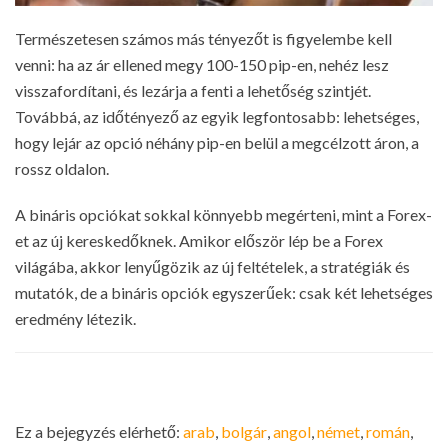
Természetesen számos más tényezőt is figyelembe kell
venni: ha az ár ellened megy 100-150 pip-en, nehéz lesz
visszafordítani, és lezárja a fenti a lehetőség szintjét.
Továbbá, az időtényező az egyik legfontosabb: lehetséges,
hogy lejár az opció néhány pip-en belül a megcélzott áron, a
rossz oldalon.
A bináris opciókat sokkal könnyebb megérteni, mint a Forex-
et az új kereskedőknek. Amikor először lép be a Forex
világába, akkor lenyűgözik az új feltételek, a stratégiák és
mutatók, de a bináris opciók egyszerűek: csak két lehetséges
eredmény létezik.
Ez a bejegyzés elérhető:
arab
bolgár
angol
német
román