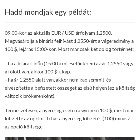
Hadd mondjak egy példát:
09:00-kor az aktuális EUR / USD árfolyam 1,2500.
Megvásárolja a bináris felhívást 1,2550-ért a végeredmény a
100 $, lejárás 15:00-kor. Most már csak két dolog történhet:
– ha a lejárati időn (15:00 a mi esetünkben) az ár 1,2550 vagy
a fölött van, akkor 100 $-t kap,
– ha ár 1,2550 alatt van, akkor nem kap semmit, és
elveszítette a befizetett összeget az első helyen (ez a költség
változik brókerenként).
Természetesen, a nyereség esetén a win nem 100 $, mert már
kifizette az opciót. Tehát a nyereség kifizetés (100) mínusz
az opció költsége.