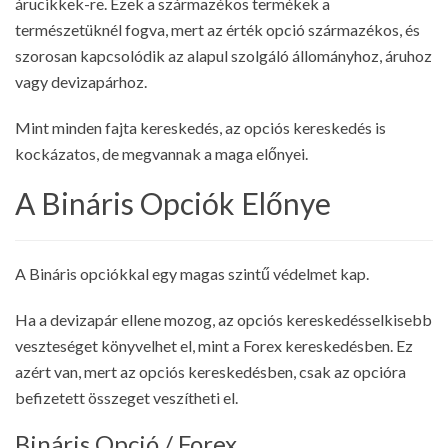
árucikkek-re. Ezek a származékos termékek a
természetüknél fogva, mert az érték opció származékos, és
szorosan kapcsolódik az alapul szolgáló állományhoz, áruhoz
vagy devizapárhoz.
Mint minden fajta kereskedés, az opciós kereskedés is
kockázatos, de megvannak a maga előnyei.
A Bináris Opciók Előnye
A Bináris opciókkal egy magas szintű védelmet kap.
Ha a devizapár ellene mozog, az opciós kereskedésselkisebb
veszteséget könyvelhet el, mint a Forex kereskedésben. Ez
azért van, mert az opciós kereskedésben, csak az opcióra
befizetett összeget veszítheti el.
Bináris Opció / Forex