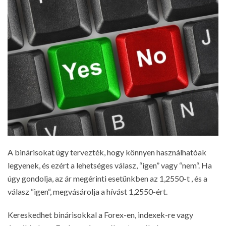
A binárisokat úgy tervezték, hogy könnyen használhatóak
legyenek, és ezért a lehetséges válasz, “igen” vagy “nem“. Ha
úgy gondolja, az ár megérinti esetünkben az 1,2550-t , és a
válasz “igen“, megvásárolja a hívást 1,2550-ért.
Kereskedhet binárisokkal a Forex-en, indexek-re vagy