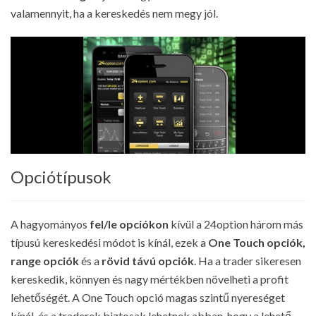
valamennyit, ha a kereskedés nem megy jól.
Opciótípusok
A hagyományos
fel/le opciókon
kívül a 24option három más
típusú kereskedési módot is kínál, ezek a
One Touch opciók,
range opciók
és a
rövid távú opciók
. Ha a trader sikeresen
kereskedik, könnyen és nagy mértékben növelheti a profit
lehetőségét. A One Touch opció magas szintű nyereséget
kínál, és a traderek biztosak lehetnek abban, hogy a lehető