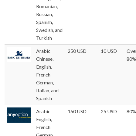
Romanian,
Russian,
Spanish,
Swedish, and
Turkish
Arabic,
250 USD
10 USD
Ove
Chinese,
80%
English,
French,
German,
Italian, and
Spanish
Arabic,
160 USD
25 USD
80%
English,
French,
German,