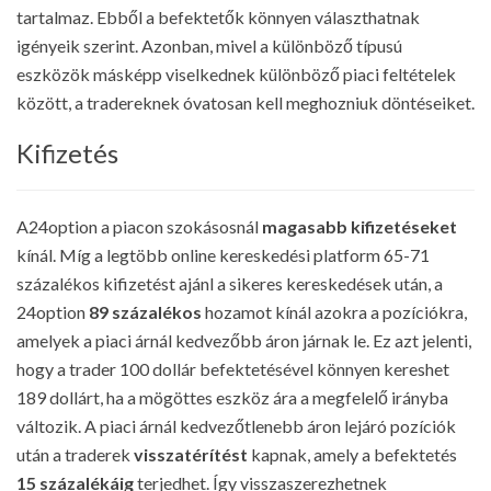
tartalmaz. Ebből a befektetők könnyen választhatnak
igényeik szerint. Azonban, mivel a különböző típusú
eszközök másképp viselkednek különböző piaci feltételek
között, a tradereknek óvatosan kell meghozniuk döntéseiket.
Kifizetés
A24option a piacon szokásosnál
magasabb kifizetéseket
kínál. Míg a legtöbb online kereskedési platform 65-71
százalékos kifizetést ajánl a sikeres kereskedések után, a
24option
89 százalékos
hozamot kínál azokra a pozíciókra,
amelyek a piaci árnál kedvezőbb áron járnak le. Ez azt jelenti,
hogy a trader 100 dollár befektetésével könnyen kereshet
189 dollárt, ha a mögöttes eszköz ára a megfelelő irányba
változik. A piaci árnál kedvezőtlenebb áron lejáró pozíciók
után a traderek
visszatérítést
kapnak, amely a befektetés
15 százalékáig
terjedhet. Így visszaszerezhetnek