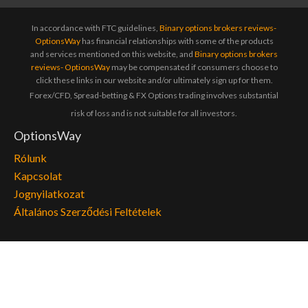
In accordance with FTC guidelines,
Binary options brokers reviews-
OptionsWay
has financial relationships with some of the products
and services mentioned on this website, and
Binary options brokers
reviews- OptionsWay
may be compensated if consumers choose to
click these links in our website and/or ultimately sign up for them.
Forex/CFD, Spread-betting & FX Options trading involves substantial
risk of loss and is not suitable for all investors.
OptionsWay
Rólunk
Kapcsolat
Jognyilatkozat
Általános Szerződési Feltételek