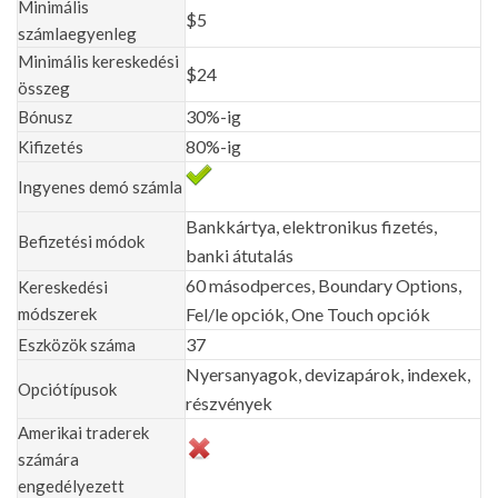
Minimális
$5
számlaegyenleg
Minimális kereskedési
$24
összeg
30%-ig
Bónusz
80%-ig
Kifizetés
Ingyenes demó számla
Bankkártya, elektronikus fizetés,
Befizetési módok
banki átutalás
60 másodperces, Boundary Options,
Kereskedési
módszerek
Fel/le opciók, One Touch opciók
37
Eszközök száma
Nyersanyagok, devizapárok, indexek,
Opciótípusok
részvények
Amerikai traderek
számára
engedélyezett