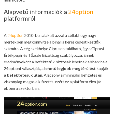
Alapvető információk a
24option
platformról
A
24option
2010-ben alakult azzal a céllal, hogy nagy
mértékben megkönnyítse a bináris kereskedést kezdők
számára. A cég székhelye Cipruson található, így a Ciprusi
Értékpapír és Tőzsde Bizottság szabályozza. Ennek
eredményeként a befektetők biztosak lehetnak abban: ha a
24optiont választják, a
lehető legjobb megtérülést
kapják
a befektetésük után
. Alacsony a minimális befizetés és
viszonylag magas a kifizetés, ezért ez a platform élen jár
ebben a szektorban.