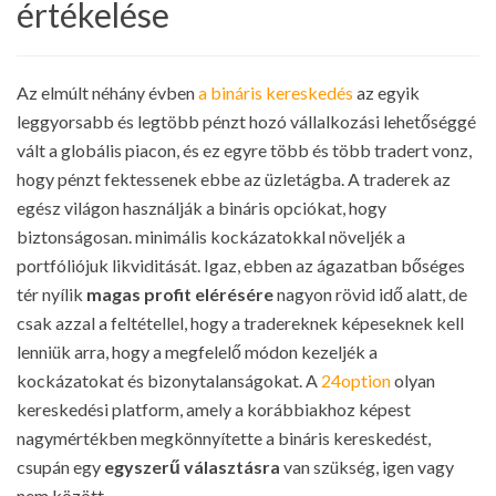
értékelése
Az elmúlt néhány évben
a bináris kereskedés
az egyik
leggyorsabb és legtöbb pénzt hozó vállalkozási lehetőséggé
vált a globális piacon, és ez egyre több és több tradert vonz,
hogy pénzt fektessenek ebbe az üzletágba. A traderek az
egész világon használják a bináris opciókat, hogy
biztonságosan. minimális kockázatokkal növeljék a
portfóliójuk likviditását. Igaz, ebben az ágazatban bőséges
tér nyílik
magas profit elérésére
nagyon rövid idő alatt, de
csak azzal a feltétellel, hogy a tradereknek képeseknek kell
lenniük arra, hogy a megfelelő módon kezeljék a
kockázatokat és bizonytalanságokat. A
24option
olyan
kereskedési platform, amely a korábbiakhoz képest
nagymértékben megkönnyítette a bináris kereskedést,
csupán egy
egyszerű választásra
van szükség, igen vagy
nem között.