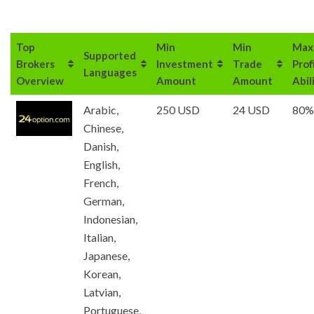
Top
Min
Min
Max
Supported
Brokers
Investment
Trade
Prof
Languages
Overview
Amount
Amount
Abil
Arabic,
250 USD
24 USD
80%
Chinese,
Danish,
English,
French,
German,
Indonesian,
Italian,
Japanese,
Korean,
Latvian,
Portuguese,