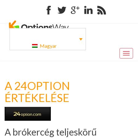
Facebook
Twitter
Google+
Linkedin
RSS
Magyar
Togg
navig
A 24OPTION
ÉRTÉKELÉSE
A brókercég teljeskörű