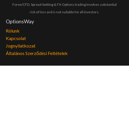
Forex/CFD, Spread-betting & FX Options trading involves substantial
risk of loss and is not suitable for all investors.
OptionsWay
Rólunk
Kapcsolat
Jognyilatkozat
Általános Szerződési Feltételek