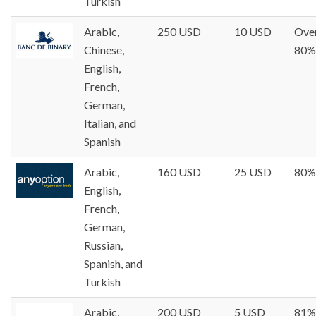
Turkish
Arabic,
250 USD
10 USD
Ove
Chinese,
80%
English,
French,
German,
Italian, and
Spanish
Arabic,
160 USD
25 USD
80%
English,
French,
German,
Russian,
Spanish, and
Turkish
Arabic,
200 USD
5 USD
81%