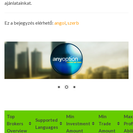
ajánlatainkat.
Ez a bejegyzés elérhető:
angol
szerb
Top
Min
Min
Max
Supported
Brokers
Investment
Trade
Prof
Languages
Overview
Amount
Amount
Abil