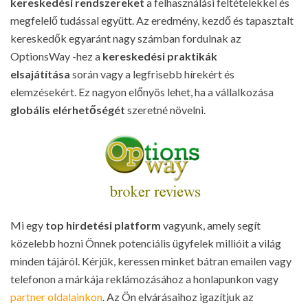
kereskedési rendszereket
a felhasználási feltételekkel és
megfelelő tudással együtt. Az eredmény, kezdő és tapasztalt
kereskedők egyaránt nagy számban fordulnak az
OptionsWay -hez a
kereskedési praktikák
elsajátítása
során vagy a legfrisebb hírekért és
elemzésekért. Ez nagyon előnyös lehet, ha a vállalkozása
globális elérhetőségét
szeretné növelni.
Mi egy
top hirdetési platform
vagyunk, amely segít
közelebb hozni Önnek potenciális ügyfelek millióit a világ
minden tájáról. Kérjük, keressen minket bátran emailen vagy
telefonon a márkája reklámozásához a honlapunkon vagy
partner oldalainkon
. Az Ön elvárásaihoz igazítjuk az