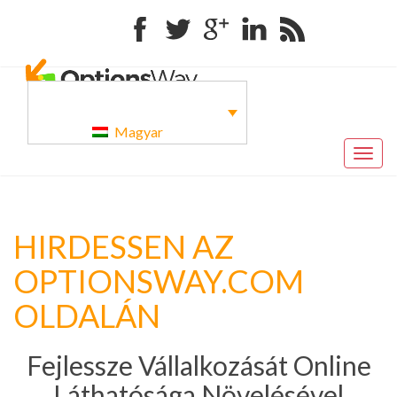
Facebook
Twitter
Google+
Linkedin
RSS
Magyar
Togg
navig
HIRDESSEN AZ
OPTIONSWAY.COM
OLDALÁN
Fejlessze Vállalkozását Online
Láthatósága Növelésével