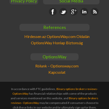
Privacy Policy
Social Media
Facebook
Twitter
Google+
Linkedin
RSS
References
Hirdessen az OptionsWay.com Oldalán
OptionsWay Honlap Biztonság
OptionsWay
Rólunk – Optionsway.com
Kapcsolat
In accordance with FTC guidelines,
Binary options brokers reviews-
OptionsWay
has financial relationships with some of the products
and services mentioned on this website, and
Binary options brokers
reviews- OptionsWay
may be compensated if consumers choose to
click these links in our website and/or ultimately sign up for them.