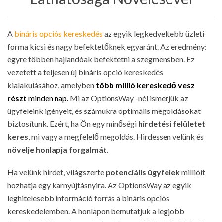
A
bináris opciós kereskedés
az egyik legkedveltebb üzleti
forma kicsi és nagy befektetőknek egyaránt. Az eredmény:
egyre többen hajlandóak befektetni a szegmensben. Ez
vezetett a teljesen új bináris opció kereskedés
kialakulásához, amelyben
több millió kereskedő vesz
részt
minden nap.
Mi az OptionsWay -nél ismerjük az
ügyfeleink igényeit, és számukra optimális megoldásokat
biztosítunk. Ezért, ha Ön egy minőségi
hirdetési felületet
keres
, mi vagy a megfelelő megoldás. Hirdessen velünk és
növelje honlapja forgalmát.
Ha velünk hirdet, világszerte
potenciális ügyfelek
millióit
hozhatja egy karnyújtásnyira. Az OptionsWay az egyik
leghitelesebb információ forrás a bináris opciós
kereskedelemben. A honlapon bemutatjuk a legjobb