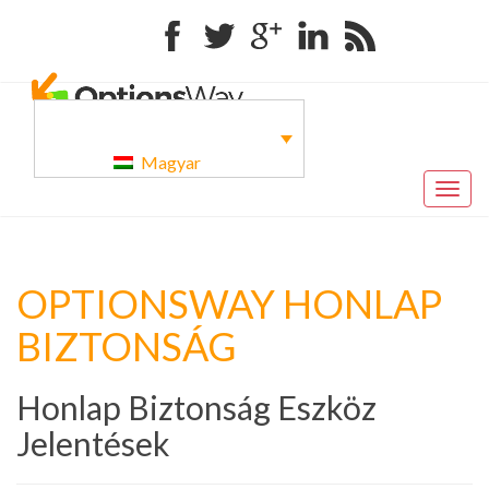
Facebook
Twitter
Google+
Linkedin
RSS
Magyar
Togg
navig
OPTIONSWAY HONLAP
BIZTONSÁG
Honlap Biztonság Eszköz
Jelentések