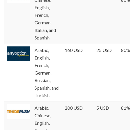
English,
French,
German,
Italian, and
Spanish
Arabic,
160 USD
25 USD
80%
English,
French,
German,
Russian,
Spanish, and
Turkish
Arabic,
200 USD
5 USD
81%
Chinese,
English,