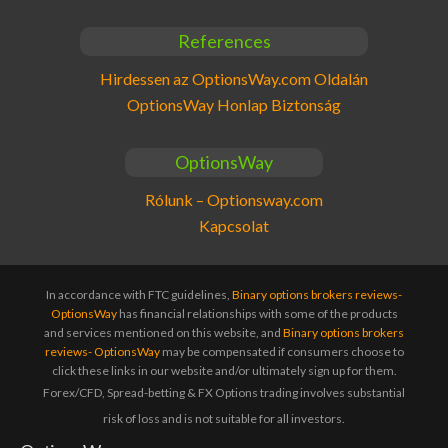
References
Hirdessen az OptionsWay.com Oldalán
OptionsWay Honlap Biztonság
OptionsWay
Rólunk – Optionsway.com
Kapcsolat
In accordance with FTC guidelines,
Binary options brokers reviews-
OptionsWay
has financial relationships with some of the products
and services mentioned on this website, and
Binary options brokers
reviews- OptionsWay
may be compensated if consumers choose to
click these links in our website and/or ultimately sign up for them.
Forex/CFD, Spread-betting & FX Options trading involves substantial
risk of loss and is not suitable for all investors.