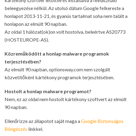
kártékony szoftver letöltve és installálva a felhasználó
beleegyezése nélkül. Az utolsó dátum Google felkereste a
honlapot 2013-11-21, és gyanús tartalmat soha nem talált a
honlapon az elmúlt 90 napban.
Az oldal 1 hálózat(ok)on volt hostolva, beleértve AS20773
(HOSTEUROPE-AS).
Közreműködött a honlap malware programok
terjesztésében?
Az elmúlt 90 napban, optionsway.com nem szolgált
közvetítőként kártékony programok terjesztésében.
Hostolt a honlap malware programot?
Nem, ez az oldal nem hostolt kártékony szoftvert az elmúlt
90 napban.
Ellenőrizze az állapotot saját maga a
Google Biztonságos
Böngészés
linkkel.