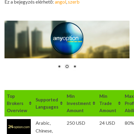
Ez a bejegyzés elérhető:
angol
szerb
Top
Min
Min
Max
Supported
Brokers
Investment
Trade
Prof
Languages
Overview
Amount
Amount
Abil
Arabic,
250 USD
24 USD
80%
Chinese,