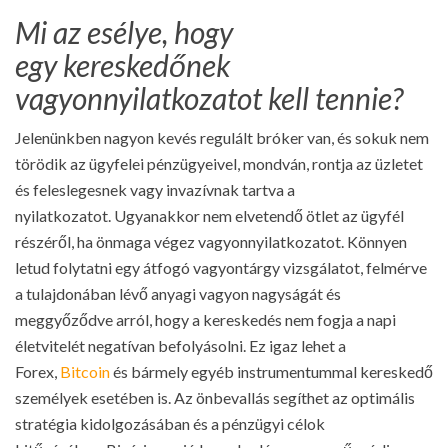
Mi az esélye, hogy
egy kereskedőnek
vagyonnyilatkozatot kell tennie?
Jelenünkben nagyon kevés regulált bróker van, és sokuk nem
törödik az ügyfelei pénzügyeivel, mondván, rontja az üzletet
és feleslegesnek vagy invazívnak tartva a
nyilatkozatot. Ugyanakkor nem elvetendő ötlet az ügyfél
részéről, ha önmaga végez vagyonnyilatkozatot. Könnyen
letud folytatni egy átfogó vagyontárgy vizsgálatot, felmérve
a tulajdonában lévő anyagi vagyon nagyságát és
meggyőződve arról, hogy a kereskedés nem fogja a napi
életvitelét negatívan befolyásolni. Ez igaz lehet a
Forex,
Bitcoin
és bármely egyéb instrumentummal kereskedő
személyek esetében is. Az önbevallás segíthet az optimális
stratégia kidolgozásában és a pénzügyi célok