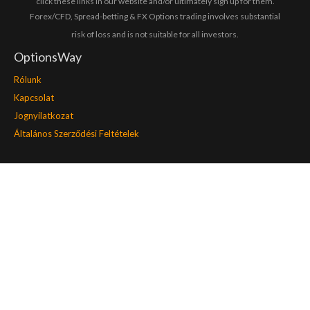
click these links in our website and/or ultimately sign up for them.
Forex/CFD, Spread-betting & FX Options trading involves substantial
risk of loss and is not suitable for all investors.
OptionsWay
Rólunk
Kapcsolat
Jognyilatkozat
Általános Szerződési Feltételek