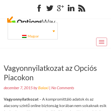
Facebook
Twitter
Google+
Linkedin
RSS
Magyar
Toggl
naviga
Pr
Bejegyzés
Vagyonnyilatkozat az Opciós
po
navigáció
Piacokon
december 7, 2015 by
Balaxi
| No Comments
Vagyonnyilatkozat
– A kompromittáló adatok és az
alacsony szintű online biztonság korában nem sokaknak esik