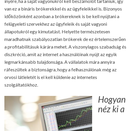
ínyére, ha a saját vagyonukról kell beszámolót tartaniuk, így
van ez a bináris brókerekkel és az ügyfeleikkel is. Bizonyos
időközönként azonban a brókereknek is be kell nyújtani a
felügyeleti szervekhez az ügyfeleik és saját vagyoni
állapotukról egy kimutatást. Helyette természetesen
maradhatnak szabályozatlan brókerek de ez értelemszerűen
a profitabilitásuk kárára mehet. A viszonylagos szabadság és
diszkréció, amit az internet a használóinak nyújt az egyik
legmarkánsabb tulajdonsága. A vállalatok mára annyira
ráfeszültek a biztonságra, hogy a felhasználónak még az
orvosi látleletét is el kell küldenie az internetes
szolgáltatókhoz.
Hogyan
néz ki a