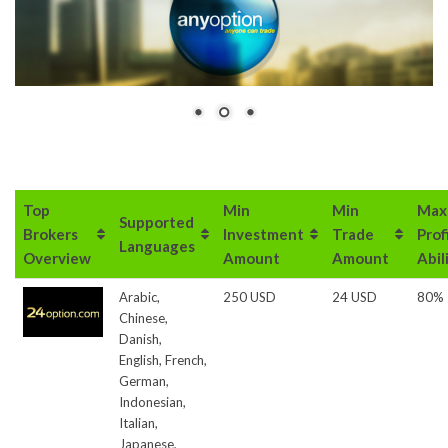
Top
Min
Min
Max
Supported
Brokers
Investment
Trade
Prof
Languages
Overview
Amount
Amount
Abil
Arabic,
250 USD
24 USD
80%
Chinese,
Danish,
English, French,
German,
Indonesian,
Italian,
Japanese,