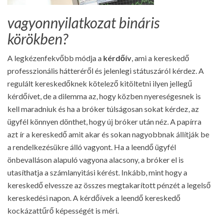
vagyonnyilatkozat bináris
körökben?
A legkézenfekvőbb módja a
kérdőív
, ami a kereskedő
professzionális hátteréről és jelenlegi státuszáról kérdez. A
regulált kereskedőknek kötelező kitöltetni ilyen jellegű
kérdőívet, de a dilemma az, hogy közben nyereségesnek is
kell maradniuk és ha a bróker túlságosan sokat kérdez, az
ügyfél könnyen dönthet, hogy új bróker után néz. A papírra
azt ír a kereskedő amit akar és sokan nagyobbnak állítják be
a rendelkezésükre álló vagyont. Ha a leendő ügyfél
önbevalláson alapuló vagyona alacsony, a bróker el is
utasíthatja a számlanyitási kérést. Inkább, mint hogy a
kereskedő elvessze az összes megtakarított pénzét a legelső
kereskedési napon. A kérdőívek a leendő kereskedő
kockázattűrő képességét is méri.