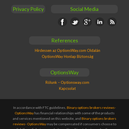
Privacy Policy
Social Media
Facebook
Twitter
Google+
Linkedin
RSS
References
Hirdessen az OptionsWay.com Oldalán
OptionsWay Honlap Biztonság
OptionsWay
Rólunk – Optionsway.com
Kapcsolat
In accordance with FTC guidelines,
Binary options brokers reviews-
OptionsWay
has financial relationships with some of the products
and services mentioned on this website, and
Binary options brokers
reviews- OptionsWay
may be compensated if consumers choose to