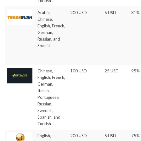
Turkish
Arabic,
200 USD
5 USD
81%
Chinese,
English, French,
German,
Russian, and
Spanish
Chinese,
100 USD
25 USD
95%
English, French,
German,
Italian,
Portuguese,
Russian,
Swedish,
Spanish, and
Turkish
English,
200 USD
5 USD
75%