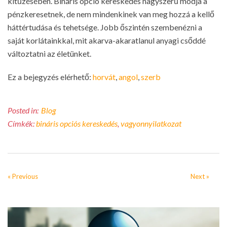
kitűzésében. Bináris opció kereskedés nagyszerű módja a
pénzkeresetnek, de nem mindenkinek van meg hozzá a kellő
háttértudása és tehetsége. Jobb őszintén szembenézni a
saját korlátainkkal, mit akarva-akaratlanul anyagi csőddé
változtatni az életünket.
Ez a bejegyzés elérhető:
horvát
angol
szerb
Posted in:
Blog
Címkék:
bináris opciós kereskedés
,
vagyonnyilatkozat
« Previous
Next »