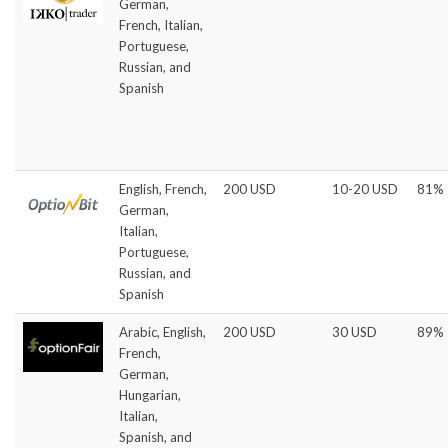
German,
French, Italian,
Portuguese,
Russian, and
Spanish
English, French,
200 USD
10-20 USD
81%
German,
Italian,
Portuguese,
Russian, and
Spanish
Arabic, English,
200 USD
30 USD
89%
French,
German,
Hungarian,
Italian,
Spanish, and