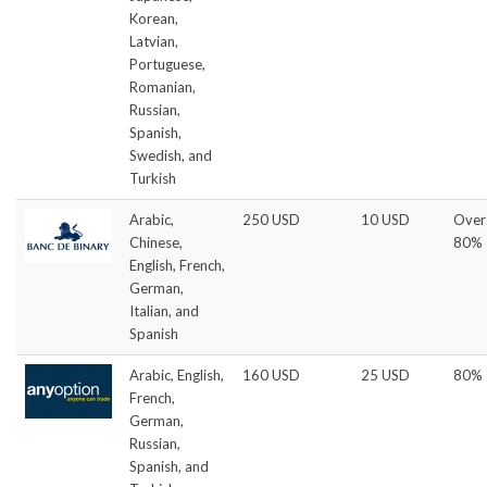
Korean,
Latvian,
Portuguese,
Romanian,
Russian,
Spanish,
Swedish, and
Turkish
Arabic,
250 USD
10 USD
Over
Chinese,
80%
English, French,
German,
Italian, and
Spanish
Arabic, English,
160 USD
25 USD
80%
French,
German,
Russian,
Spanish, and