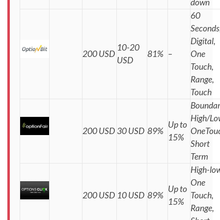
down
60
Seconds
Digital,
10-20
200 USD
81%
–
One
USD
Touch,
Range,
Touch
Boundar
High/Lo
Up to
200 USD
30 USD
89%
OneTouc
15%
Short
Term
High-low
One
Up to
200 USD
10 USD
89%
Touch,
15%
Range,