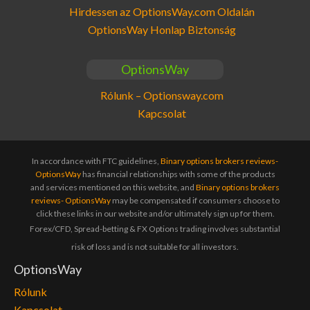
Hirdessen az OptionsWay.com Oldalán
OptionsWay Honlap Biztonság
OptionsWay
Rólunk – Optionsway.com
Kapcsolat
In accordance with FTC guidelines,
Binary options brokers reviews-
OptionsWay
has financial relationships with some of the products
and services mentioned on this website, and
Binary options brokers
reviews- OptionsWay
may be compensated if consumers choose to
click these links in our website and/or ultimately sign up for them.
Forex/CFD, Spread-betting & FX Options trading involves substantial
risk of loss and is not suitable for all investors.
OptionsWay
Rólunk
Kapcsolat