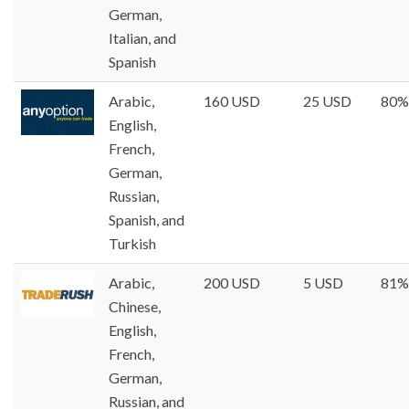
German,
Italian, and
Spanish
Arabic,
160 USD
25 USD
80%
English,
French,
German,
Russian,
Spanish, and
Turkish
Arabic,
200 USD
5 USD
81%
Chinese,
English,
French,
German,
Russian, and