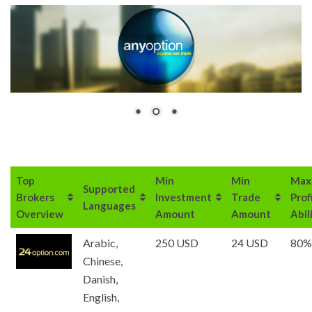
Top
Min
Min
Max
Supported
Brokers
Investment
Trade
Prof
Languages
Overview
Amount
Amount
Abil
Arabic,
250 USD
24 USD
80%
Chinese,
Danish,
English,