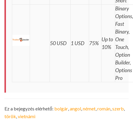
Short
Binary
Options
Fast
Binary,
Up to
One
50 USD
1 USD
75%
10%
Touch,
Option
Builder,
Options
Pro
Ez a bejegyzés elérhető:
bolgár
angol
német
román
szerb
török
vietnámi