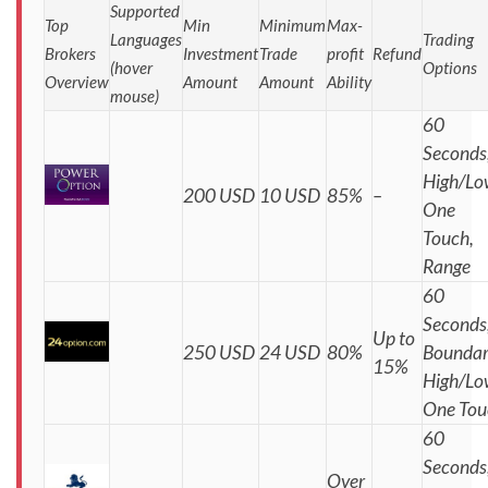
Supported
Top
Min
Minimum
Max-
Languages
Trading
Brokers
Investment
Trade
profit
Refund
(hover
Options
Overview
Amount
Amount
Ability
mouse)
60
Seconds
High/Lo
200 USD
10 USD
85%
–
One
Touch,
Range
60
Seconds
Up to
250 USD
24 USD
80%
Boundar
15%
High/Lo
One Tou
60
Seconds
Over