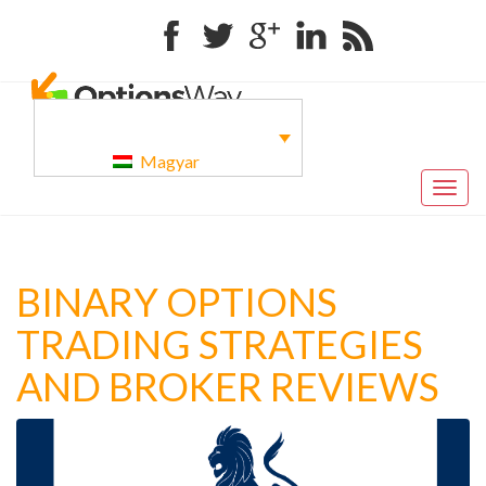
Facebook
Twitter
Google+
Linkedin
RSS
Magyar
Togg
navig
BINARY OPTIONS
TRADING STRATEGIES
AND BROKER REVIEWS