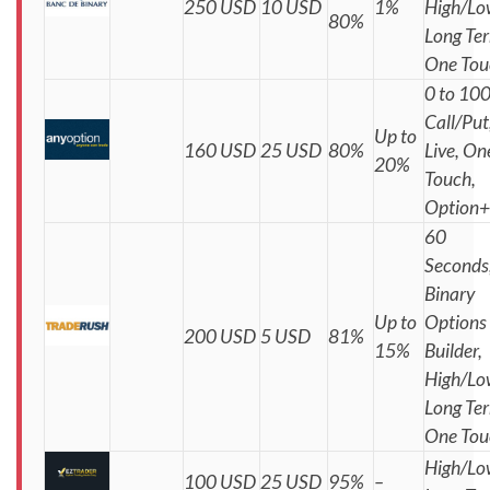
250 USD
10 USD
1%
High/Lo
80%
Long Te
One Tou
0 to 100
Call/Put
Up to
160 USD
25 USD
80%
Live, On
20%
Touch,
Option+
60
Seconds
Binary
Up to
Options
200 USD
5 USD
81%
15%
Builder,
High/Lo
Long Te
One Tou
High/Lo
100 USD
25 USD
95%
–