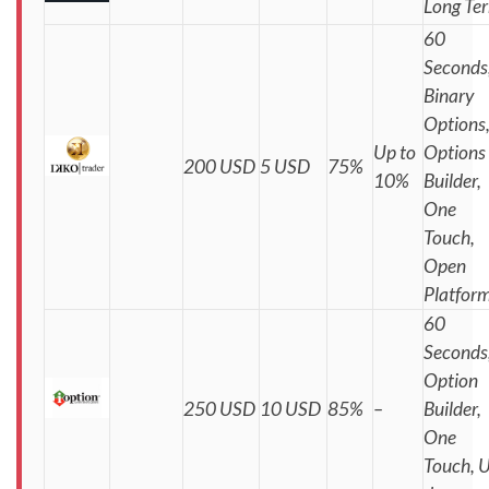
Long Te
60
Seconds
Binary
Options
Up to
Options
200 USD
5 USD
75%
10%
Builder,
One
Touch,
Open
Platfor
60
Seconds
Option
250 USD
10 USD
85%
–
Builder,
One
Touch, 