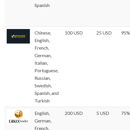
Spanish
Chinese,
100 USD
25 USD
95%
English,
French,
German,
Italian,
Portuguese,
Russian,
Swedish,
Spanish, and
Turkish
English,
200 USD
5 USD
75%
German,
French,