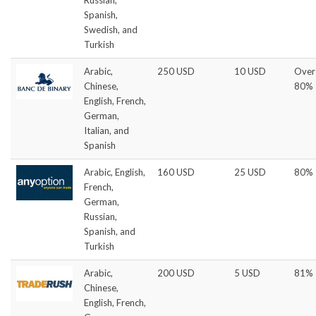
Spanish,
Swedish, and
Turkish
Arabic,
250 USD
10 USD
Over
Chinese,
80%
English, French,
German,
Italian, and
Spanish
Arabic, English,
160 USD
25 USD
80%
French,
German,
Russian,
Spanish, and
Turkish
Arabic,
200 USD
5 USD
81%
Chinese,
English, French,