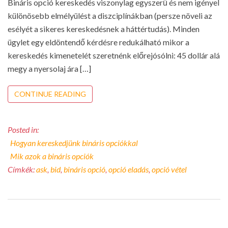
Bináris opció kereskedés viszonylag egyszerű és nem igényel
különösebb elmélyülést a diszciplínákban (persze növeli az
esélyét a sikeres kereskedésnek a háttértudás). Minden
ügylet egy eldöntendő kérdésre redukálható mikor a
kereskedés kimenetelét szeretnénk előrejósólni: 45 dollár alá
megy a nyersolaj ára […]
CONTINUE READING
Posted in:
Hogyan kereskedjünk bináris opciókkal
Mik azok a bináris opciók
Címkék:
ask
,
bid
,
bináris opció
,
opció eladás
,
opció vétel