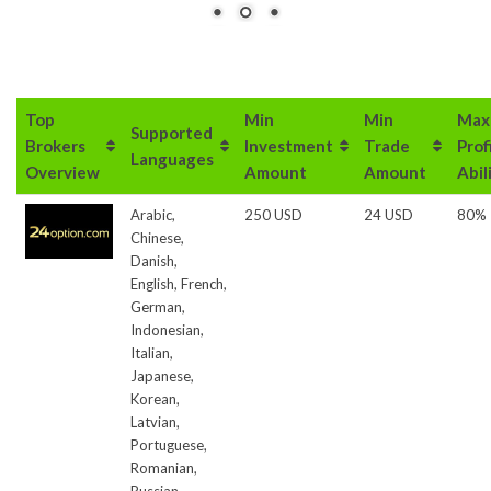
Top
Min
Min
Max
Supported
Brokers
Investment
Trade
Prof
Languages
Overview
Amount
Amount
Abil
Arabic,
250 USD
24 USD
80%
Chinese,
Danish,
English, French,
German,
Indonesian,
Italian,
Japanese,
Korean,
Latvian,
Portuguese,
Romanian,
Russian,