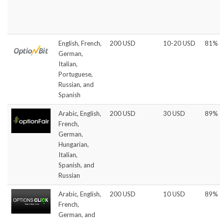
English, French,
200 USD
10-20 USD
81%
German,
Italian,
Portuguese,
Russian, and
Spanish
Arabic, English,
200 USD
30 USD
89%
French,
German,
Hungarian,
Italian,
Spanish, and
Russian
Arabic, English,
200 USD
10 USD
89%
French,
German, and