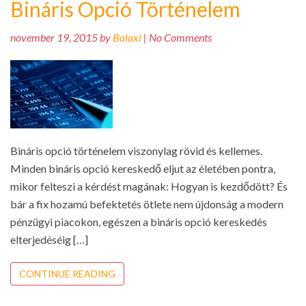
Bináris Opció Történelem
november 19, 2015 by
Balaxi
| No Comments
Bináris opció történelem viszonylag rövid és kellemes.
Minden bináris opció kereskedő eljut az életében pontra,
mikor felteszi a kérdést magának: Hogyan is kezdődött? És
bár a fix hozamú befektetés ötlete nem újdonság a modern
pénzügyi piacokon, egészen a bináris opció kereskedés
elterjedéséig […]
CONTINUE READING