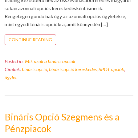
trading kezdőbetűinek az összevonásából ered és magyarul
sokan azonnali opciós kereskedésként ismerik.
Rengetegen gondolnak úgy az azonnali opciós ügyletekre,
mint egyedi bináris opciókra, amit könnyedén […]
CONTINUE READING
Posted in:
Mik azok a bináris opciók
Címkék:
bináris opció
,
bináris opció kereskedés
,
SPOT opciók
,
ügylet
Bináris Opció Szegmens és a
Pénzpiacok