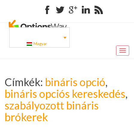
Facebook
Twitter
Google+
Linkedin
RSS
Magyar
Toggl
naviga
Címkék:
bináris opció
,
bináris opciós kereskedés
,
szabályozott bináris
brókerek