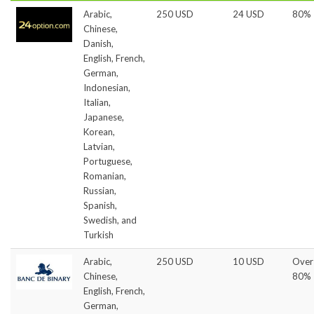
Arabic,
250 USD
24 USD
80%
Chinese,
Danish,
English, French,
German,
Indonesian,
Italian,
Japanese,
Korean,
Latvian,
Portuguese,
Romanian,
Russian,
Spanish,
Swedish, and
Turkish
Arabic,
250 USD
10 USD
Over
Chinese,
80%
English, French,
German,