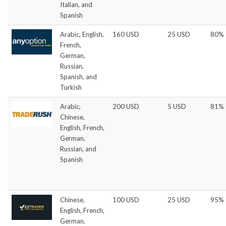
Italian, and
Spanish
Arabic, English,
160 USD
25 USD
80%
French,
German,
Russian,
Spanish, and
Turkish
Arabic,
200 USD
5 USD
81%
Chinese,
English, French,
German,
Russian, and
Spanish
Chinese,
100 USD
25 USD
95%
English, French,
German,