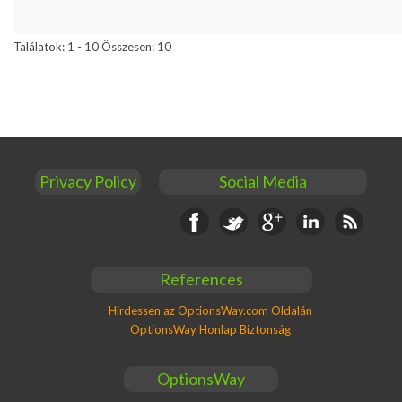
Találatok: 1 - 10 Összesen: 10
Privacy Policy
Social Media
Facebook
Twitter
Google+
Linkedin
RSS
References
Hirdessen az OptionsWay.com Oldalán
OptionsWay Honlap Biztonság
OptionsWay