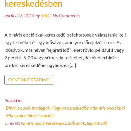
kereskedésben
április 27, 2014 by
SEO
| No Comments
A bináris opciókkal kereskedő befektetőnek választania kell
egy terméket és egy idősávot, amelyre előrejelzést tesz. Az
idősávok, más néven “lejárati idő”, lehet rövid, például 1 vagy
2 perctől 5, 20 vagy 60 percig terjedhet, de minden bináris
bróker kereskedőnél ugyanezen […]
CONTINUE READING
Posted in:
Bináris opció stratégiák
Hogyan kereskedjünk bináris opciókkal
Mik azok a bináris opciók
Címkék:
bináris opció kereskedés
,
idősávok
,
lejárati idő