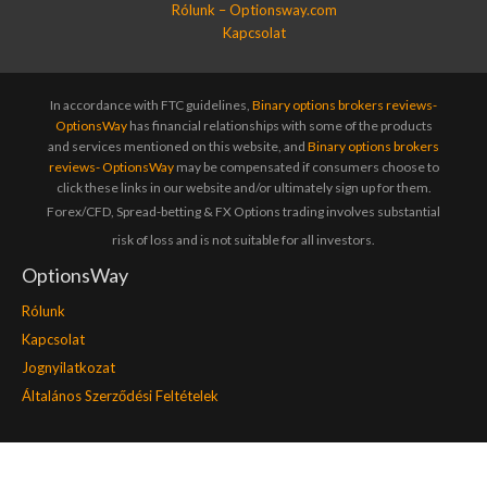
Rólunk – Optionsway.com
Kapcsolat
In accordance with FTC guidelines,
Binary options brokers reviews-
OptionsWay
has financial relationships with some of the products
and services mentioned on this website, and
Binary options brokers
reviews- OptionsWay
may be compensated if consumers choose to
click these links in our website and/or ultimately sign up for them.
Forex/CFD, Spread-betting & FX Options trading involves substantial
risk of loss and is not suitable for all investors.
OptionsWay
Rólunk
Kapcsolat
Jognyilatkozat
Általános Szerződési Feltételek