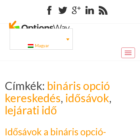
Facebook
Twitter
Google+
Linkedin
RSS
Magyar
Toggl
naviga
Címkék:
bináris opció
kereskedés
,
idősávok
,
lejárati idő
Idősávok a bináris opció-