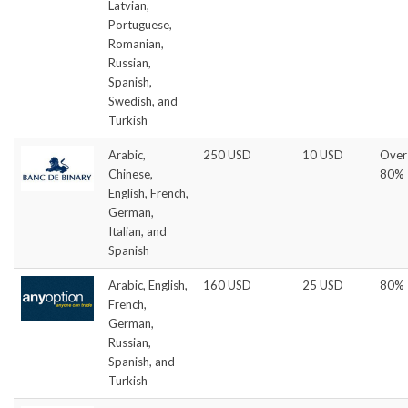
Latvian,
Portuguese,
Romanian,
Russian,
Spanish,
Swedish, and
Turkish
Arabic,
250 USD
10 USD
Over
Chinese,
80%
English, French,
German,
Italian, and
Spanish
Arabic, English,
160 USD
25 USD
80%
French,
German,
Russian,
Spanish, and
Turkish