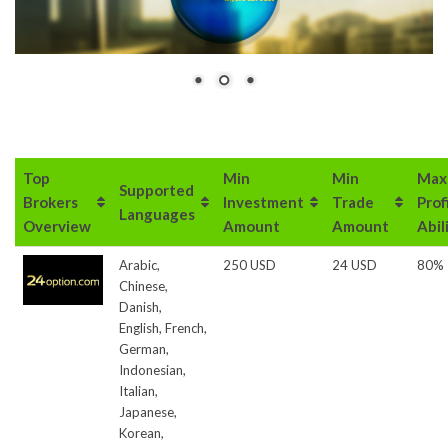
Top
Min
Min
Max
Supported
Brokers
Investment
Trade
Prof
Languages
Overview
Amount
Amount
Abil
Arabic,
250 USD
24 USD
80%
Chinese,
Danish,
English, French,
German,
Indonesian,
Italian,
Japanese,
Korean,