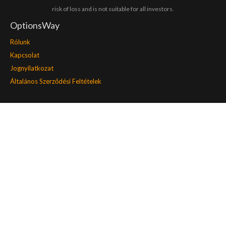
risk of loss and is not suitable for all investors.
OptionsWay
Rólunk
Kapcsolat
Jognyilatkozat
Általános Szerződési Feltételek