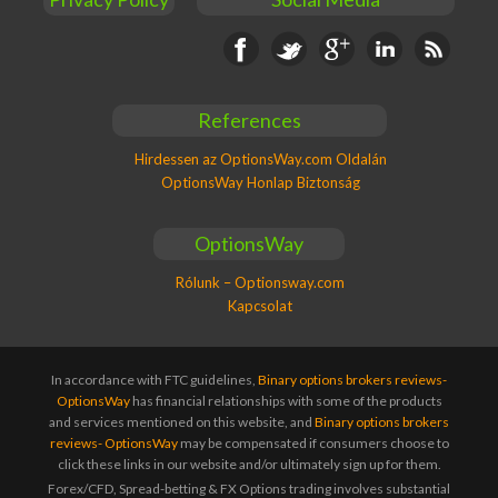
Facebook
Twitter
Google+
Linkedin
RSS
References
Hirdessen az OptionsWay.com Oldalán
OptionsWay Honlap Biztonság
OptionsWay
Rólunk – Optionsway.com
Kapcsolat
In accordance with FTC guidelines,
Binary options brokers reviews-
OptionsWay
has financial relationships with some of the products
and services mentioned on this website, and
Binary options brokers
reviews- OptionsWay
may be compensated if consumers choose to
click these links in our website and/or ultimately sign up for them.
Forex/CFD, Spread-betting & FX Options trading involves substantial