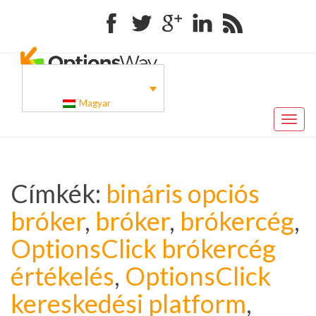
Facebook
Twitter
Google+
Linkedin
RSS
Magyar
Toggl
naviga
Címkék:
bináris opciós
bróker
,
bróker
,
brókercég
,
OptionsClick brókercég
értékelés
,
OptionsClick
kereskedési platform
,