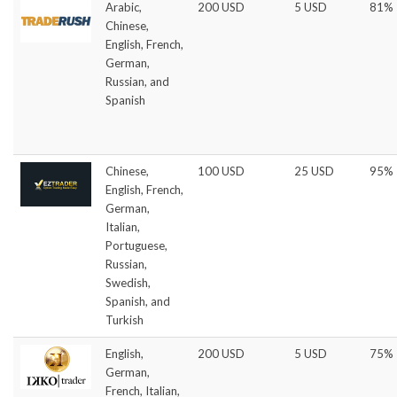
Arabic,
200 USD
5 USD
81%
Chinese,
English, French,
German,
Russian, and
Spanish
Chinese,
100 USD
25 USD
95%
English, French,
German,
Italian,
Portuguese,
Russian,
Swedish,
Spanish, and
Turkish
English,
200 USD
5 USD
75%
German,
French, Italian,