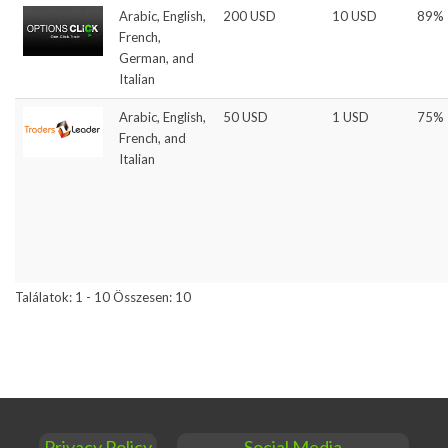
Arabic, English,
200 USD
10 USD
89%
French,
German, and
Italian
Arabic, English,
50 USD
1 USD
75%
French, and
Italian
Találatok: 1 - 10 Összesen: 10
Privacy Policy
Social Media