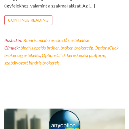
ügyfelekhez, valamint a szakmai alázat. Az […]
CONTINUE READING
Posted in:
Bináris opció kereskedők értékelése
Címkék:
bináris opciós bróker
,
bróker
,
brókercég
,
OptionsClick
brókercég értékelés
,
OptionsClick kereskedési platform
,
szabályozott bináris brókerek