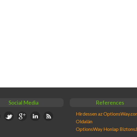
Social Media
References
book
Twitter
Google+
Linkedin
RSS
Hirdessen az OptionsWay.c
Oldalán
OptionsWay Honlap Biztons