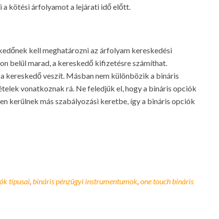
a kötési árfolyamot a lejárati idő előtt.
skedőnek kell meghatározni az árfolyam kereskedési
on belül marad, a kereskedő kifizetésre számíthat.
 a kereskedő veszít. Másban nem különbözik a bináris
ételek vonatkoznak rá. Ne feledjük el, hogy a bináris opciók
en kerülnek más szabályozási keretbe, így a bináris opciók
ók típusai
,
bináris pénzügyi instrumentumok
,
one touch bináris