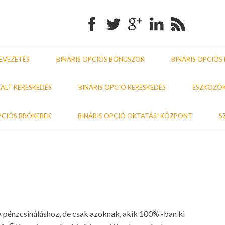
Facebook
Twitter
Google+
Linkedin
RSS
EVEZETÉS
BINÁRIS OPCIÓS BÓNUSZOK
BINÁRIS OPCIÓS
ÁLT KERESKEDÉS
BINÁRIS OPCIÓ KERESKEDÉS
ESZKÖZÖK
PCIÓS BRÓKEREK
BINÁRIS OPCIÓ OKTATÁSI KÖZPONT
S
Previo
Nex
post:
post
 pénzcsináláshoz, de csak azoknak, akik 100% -ban ki