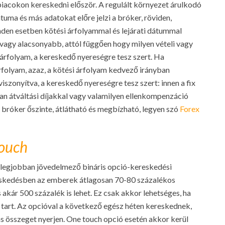
iacokon kereskedni először. A regulált környezet árulkodó
átuma és más adatokat előre jelzi a bróker, röviden,
inden esetben kötési árfolyammal és lejárati dátummal
(vagy alacsonyabb, attól függően hogy milyen vételi vagy
si árfolyam, a kereskedő nyereségre tesz szert. Ha
folyam, azaz, a kötési árfolyam kedvező irányban
viszonyítva, a kereskedő nyereségre tesz szert: innen a fix
ában átváltási díjakkal vagy valamilyen ellenkompenzáció
a bróker őszinte, átlátható és megbízható, legyen szó
Forex
ouch
ik legjobban jövedelmező bináris opció-kereskedési
skedésben az emberek átlagosan 70-80 százalékos
s akár 500 százalék is lehet. Ez csak akkor lehetséges, ha
a tart. Az opcióval a következő egész héten kereskednek,
as összeget nyerjen. One touch opció esetén akkor kerül