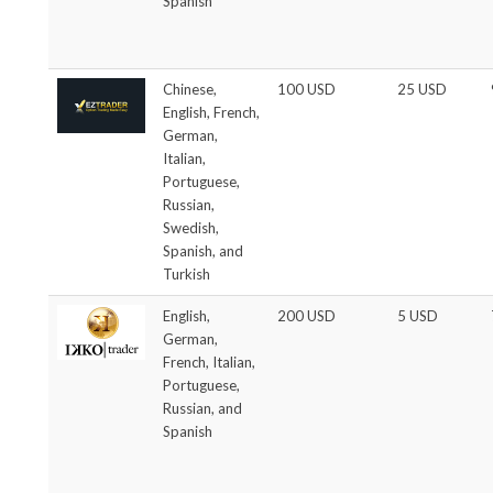
Spanish
Chinese,
100 USD
25 USD
English, French,
German,
Italian,
Portuguese,
Russian,
Swedish,
Spanish, and
Turkish
English,
200 USD
5 USD
German,
French, Italian,
Portuguese,
Russian, and
Spanish