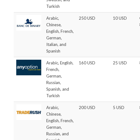
Turkish
Arabic,
250 USD
10 USD
Chinese,
English, French,
German,
Italian, and
Spanish
Arabic, English,
160 USD
25 USD
French,
German,
Russian,
Spanish, and
Turkish
Arabic,
200 USD
5 USD
Chinese,
English, French,
German,
Russian, and