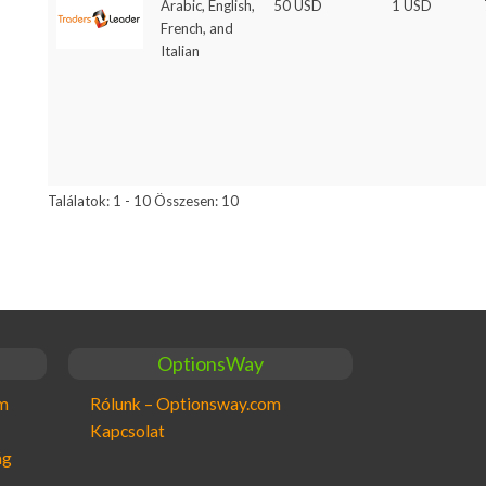
Arabic, English,
50 USD
1 USD
French, and
Italian
Találatok: 1 - 10 Összesen: 10
OptionsWay
om
Rólunk – Optionsway.com
Kapcsolat
ág