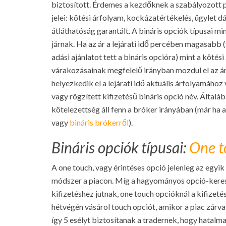
biztosított. Érdemes a kezdőknek a szabályozott p
jelei: kötési árfolyam, kockázatértékelés, ügylet d
átláthatóság garantált. A bináris opciók típusai m
járnak. Ha az ár a lejárati idő percében magasabb 
adási ajánlatot tett a bináris opcióra) mint a köté
várakozásainak megfelelő irányban mozdul el az ár
helyezkedik el a lejárati idő aktuális árfolyamához 
vagy rögzített kifizetésű bináris opció név. Által
kötelezettség áll fenn a bróker irányában (már ha 
vagy
bináris brókerről
).
Bináris opciók típusai:
One t
A one touch, vagy érintéses opció jelenleg az egy
módszer a piacon. Míg a hagyományos opció-kere
kifizetéshez jutnak, one touch opcióknál a kifizeté
hétvégén vásárol touch opciót, amikor a piac zárv
így 5 esélyt biztosítanak a tradernek, hogy hatalm