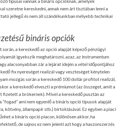
böző típusai vannak a bináris opcióknak, amelyek
al szeretne kereskedni, annak nem árt tisztában lenni a
ztató jellegű és nem áll szándékunkban mélyebb technikai
fizetésű bináris opciók
t során, a kereskedő az opció alapját képező pénzügyi
olyamát igyekszik meghatározni, azaz, az instrumentum
y alacsonyabban zár a lejárat idején a vétel időpontjához
skedő fix nyereséget realizál vagy veszteséget kénytelen
yam mozgás során a kereskedő 100 dollár profitot realizál,
kor a kereskedő elveszti a prémiumot (az összeget, amit a
rt fizetett a brókernek). Mivel a kereskedő pusztán az
a “fogad” ami nem egyenlő a bináris opció típusok alapját
a, kötvény, állampapír stb.) birtoklásával. Ez egyben a piaci
űnhet a bináris opció piacon, különösen akkor, ha
fektető, de sajnos ez nem jelenti azt hogy a haszonszerzés