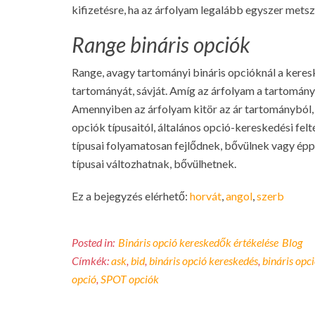
kifizetésre, ha az árfolyam legalább egyszer metszi 
Range bináris opciók
Range, avagy tartományi bináris opcióknál a kere
tartományát, sávját. Amíg az árfolyam a tartomány
Amennyiben az árfolyam kitör az ár tartományból,
opciók típusaitól, általános opció-kereskedési felt
típusai folyamatosan fejlődnek, bővülnek vagy épp
típusai változhatnak, bővülhetnek.
Ez a bejegyzés elérhető:
horvát
angol
szerb
Posted in:
Bináris opció kereskedők értékelése
Blog
Címkék:
ask
,
bid
,
bináris opció kereskedés
,
bináris opci
opció
,
SPOT opciók