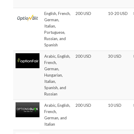
English, French,
200 USD
10-20 USD
German,
Italian,
Portuguese,
Russian, and
Spanish
Arabic, English,
200 USD
30 USD
French,
German,
Hungarian,
Italian,
Spanish, and
Russian
Arabic, English,
200 USD
10 USD
French,
German, and
Italian