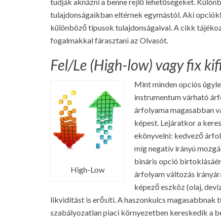
tudják aknázni a benne rejlő lehetőségeket. Külön
tulajdonságaikban eltérnek egymástól. Aki opciókk
különböző típusok tulajdonságaival. A cikk tájéko
fogalmakkal fárasztani az Olvasót.
Fel/Le (High-low) vagy fix ki
Mint minden opciós ügyle
instrumentum várható árf
árfolyama magasabban vag
képest. Lejáratkor a kere
ekönyvelni: kedvező árfol
míg negatív irányú mozgás
bináris opció birtoklásáé
High-Low
árfolyam változás irányár
képező eszköz (olaj, deviz
likviditást is erősíti. A haszonkulcs magasabbnak t
szabályozatlan piaci környezetben kereskedik a be