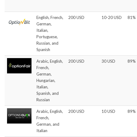
English, French,
200 USD
10-20 USD
81%
German,
Italian,
Portuguese,
Russian, and
Spanish
Arabic, English,
200 USD
30 USD
89%
French,
German,
Hungarian,
Italian,
Spanish, and
Russian
Arabic, English,
200 USD
10 USD
89%
French,
German, and
Italian