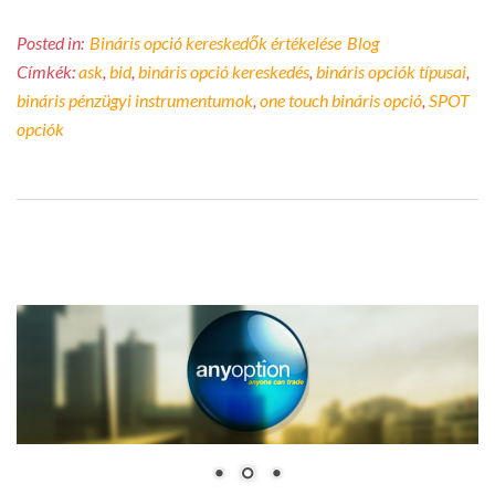
Posted in:
Bináris opció kereskedők értékelése
Blog
Címkék:
ask
,
bid
,
bináris opció kereskedés
,
bináris opciók típusai
,
bináris pénzügyi instrumentumok
,
one touch bináris opció
,
SPOT
opciók