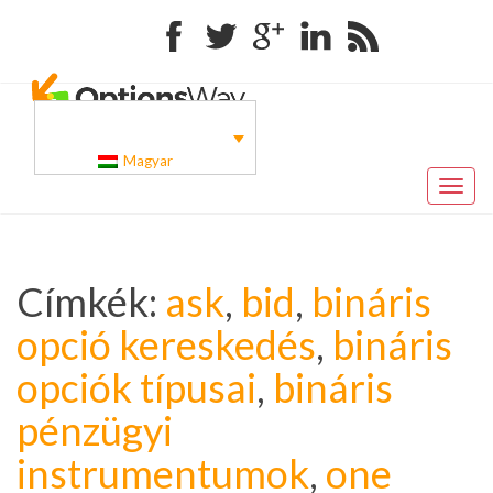
Facebook
Twitter
Google+
Linkedin
RSS
Magyar
Toggl
naviga
Címkék:
ask
,
bid
,
bináris
opció kereskedés
,
bináris
opciók típusai
,
bináris
pénzügyi
instrumentumok
,
one