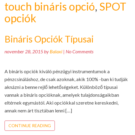
touch bináris opció
,
SPOT
opciók
Bináris Opciók Típusai
november 28, 2015 by
Balaxi
| No Comments
A bináris opciók kiváló pénzügyi instrumentumok a
pénzcsináláshoz, de csak azoknak, akik 100% -ban ki tudják
aknázni a benne rejlő lehetőségeket. Különböző típusai
vannak a bináris opcióknak, amelyek tulajdonságaikban
eltérnek egymástól. Aki opciókkal szeretne kereskedni,
annak nem árt tisztában lenni […]
CONTINUE READING