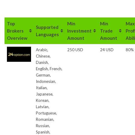
Top
Min
Min
Max
Supported
Brokers
Investment
Trade
Prof
Languages
Overview
Amount
Amount
Abil
Arabic,
250 USD
24 USD
80%
Chinese,
Danish,
English, French,
German,
Indonesian,
Italian,
Japanese,
Korean,
Latvian,
Portuguese,
Romanian,
Russian,
Spanish,