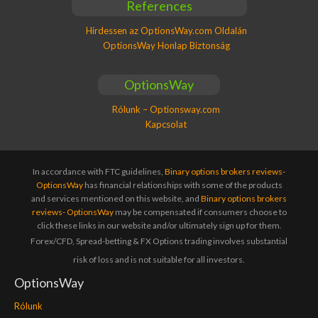
References
Hirdessen az OptionsWay.com Oldalán
OptionsWay Honlap Biztonság
OptionsWay
Rólunk – Optionsway.com
Kapcsolat
In accordance with FTC guidelines,
Binary options brokers reviews-
OptionsWay
has financial relationships with some of the products
and services mentioned on this website, and
Binary options brokers
reviews- OptionsWay
may be compensated if consumers choose to
click these links in our website and/or ultimately sign up for them.
Forex/CFD, Spread-betting & FX Options trading involves substantial
risk of loss and is not suitable for all investors.
OptionsWay
Rólunk