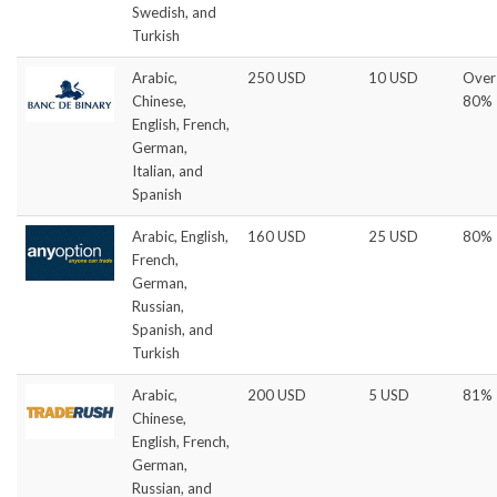
Swedish, and
Turkish
Arabic,
250 USD
10 USD
Over
Chinese,
80%
English, French,
German,
Italian, and
Spanish
Arabic, English,
160 USD
25 USD
80%
French,
German,
Russian,
Spanish, and
Turkish
Arabic,
200 USD
5 USD
81%
Chinese,
English, French,
German,
Russian, and