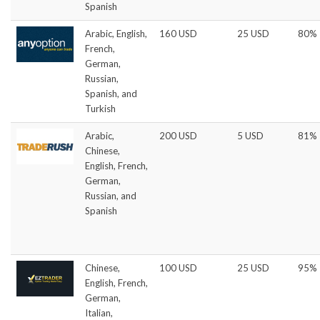
Spanish
Arabic, English,
160 USD
25 USD
80%
French,
German,
Russian,
Spanish, and
Turkish
Arabic,
200 USD
5 USD
81%
Chinese,
English, French,
German,
Russian, and
Spanish
Chinese,
100 USD
25 USD
95%
English, French,
German,
Italian,