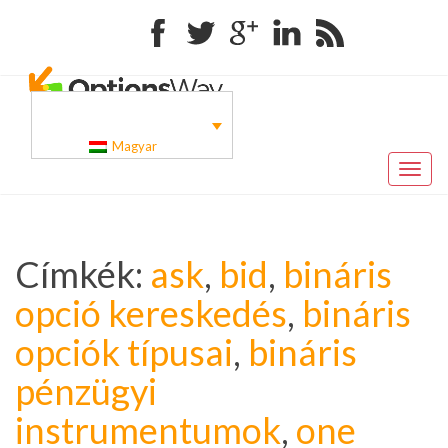
Facebook
Twitter
Google+
Linkedin
RSS
Magyar
Toggl
naviga
Címkék:
ask
,
bid
,
bináris
opció kereskedés
,
bináris
opciók típusai
,
bináris
pénzügyi
instrumentumok
,
one