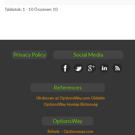
Találatok: 1 - 10 Összesen: 10
Privacy Policy
Social Media
Facebook
Twitter
Google+
Linkedin
RSS
References
Hirdessen az OptionsWay.com Oldalán
OptionsWay Honlap Biztonság
OptionsWay
Rólunk – Optionsway.com