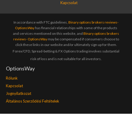
Kapcsolat
In accordance with FTC guidelines,
Binary options brokers reviews-
OptionsWay
has financial relationships with some of the products
and services mentioned on this website, and
Binary options brokers
reviews- OptionsWay
may be compensated if consumers choose to
click these links in our website and/or ultimately sign up for them.
Forex/CFD, Spread-betting & FX Options trading involves substantial
risk of loss and is not suitable for all investors.
OptionsWay
Rólunk
Kapcsolat
Jognyilatkozat
Általános Szerződési Feltételek