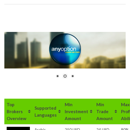
Top
Min
Min
Max
Supported
Brokers
Investment
Trade
Prof
Languages
Overview
Amount
Amount
Abil
Arabic,
250 USD
24 USD
80%