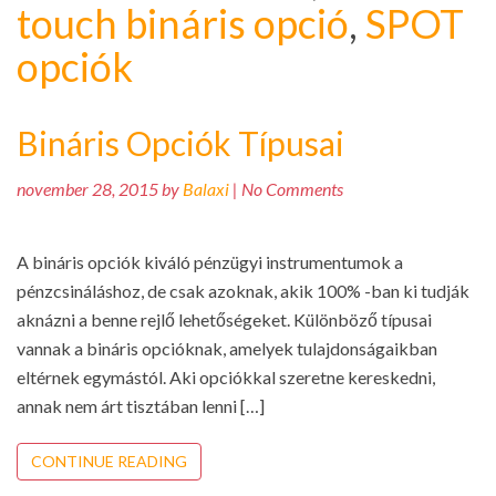
touch bináris opció
,
SPOT
opciók
Bináris Opciók Típusai
november 28, 2015 by
Balaxi
| No Comments
A bináris opciók kiváló pénzügyi instrumentumok a
pénzcsináláshoz, de csak azoknak, akik 100% -ban ki tudják
aknázni a benne rejlő lehetőségeket. Különböző típusai
vannak a bináris opcióknak, amelyek tulajdonságaikban
eltérnek egymástól. Aki opciókkal szeretne kereskedni,
annak nem árt tisztában lenni […]
CONTINUE READING