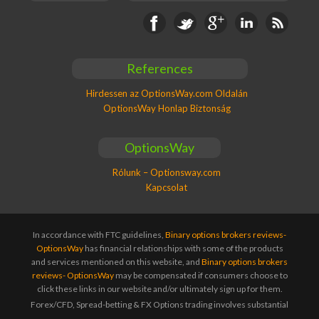
Facebook
Twitter
Google+
Linkedin
RSS
References
Hirdessen az OptionsWay.com Oldalán
OptionsWay Honlap Biztonság
OptionsWay
Rólunk – Optionsway.com
Kapcsolat
In accordance with FTC guidelines,
Binary options brokers reviews-
OptionsWay
has financial relationships with some of the products
and services mentioned on this website, and
Binary options brokers
reviews- OptionsWay
may be compensated if consumers choose to
click these links in our website and/or ultimately sign up for them.
Forex/CFD, Spread-betting & FX Options trading involves substantial