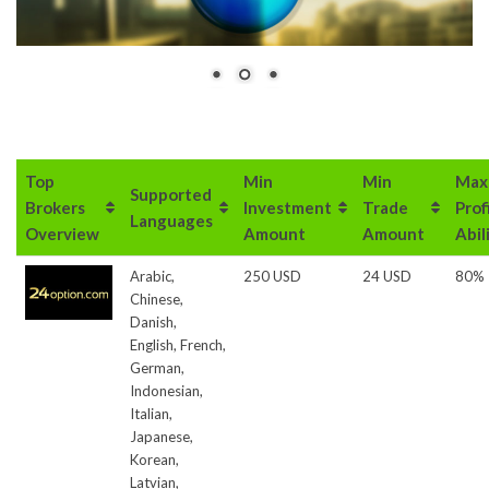
Top
Min
Min
Max
Supported
Brokers
Investment
Trade
Prof
Languages
Overview
Amount
Amount
Abil
Arabic,
250 USD
24 USD
80%
Chinese,
Danish,
English, French,
German,
Indonesian,
Italian,
Japanese,
Korean,
Latvian,