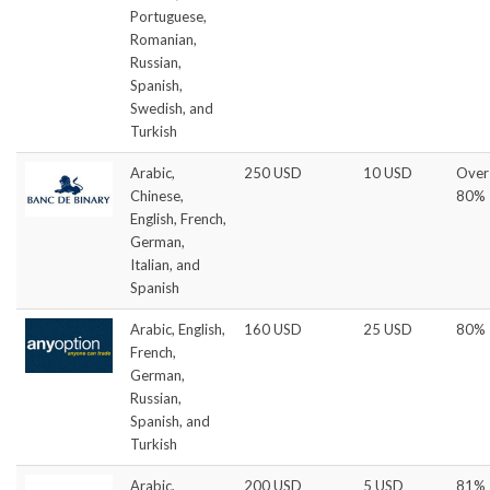
Portuguese,
Romanian,
Russian,
Spanish,
Swedish, and
Turkish
Arabic,
250 USD
10 USD
Over
Chinese,
80%
English, French,
German,
Italian, and
Spanish
Arabic, English,
160 USD
25 USD
80%
French,
German,
Russian,
Spanish, and
Turkish
Arabic,
200 USD
5 USD
81%