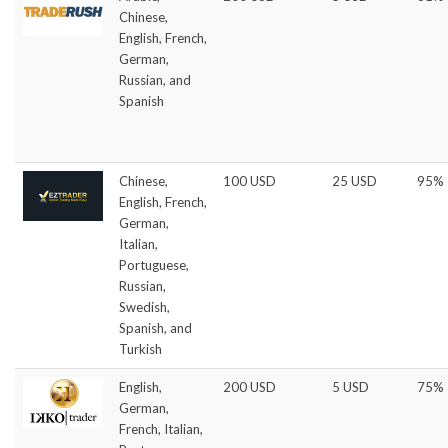
Chinese,
English, French,
German,
Russian, and
Spanish
Chinese,
100 USD
25 USD
95%
English, French,
German,
Italian,
Portuguese,
Russian,
Swedish,
Spanish, and
Turkish
English,
200 USD
5 USD
75%
German,
French, Italian,