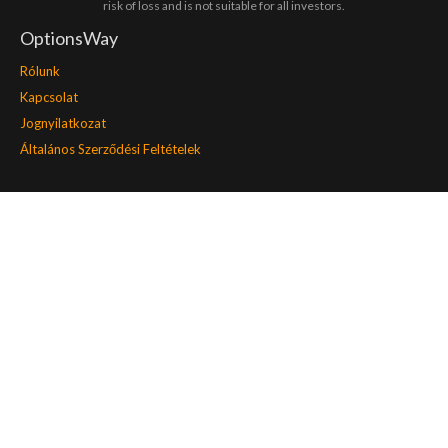
risk of loss and is not suitable for all investors.
OptionsWay
Rólunk
Kapcsolat
Jognyilatkozat
Általános Szerződési Feltételek