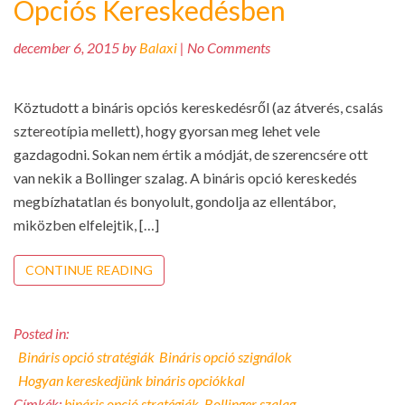
Opciós Kereskedésben
december 6, 2015 by
Balaxi
| No Comments
Köztudott a bináris opciós kereskedésről (az átverés, csalás
sztereotípia mellett), hogy gyorsan meg lehet vele
gazdagodni. Sokan nem értik a módját, de szerencsére ott
van nekik a Bollinger szalag. A bináris opció kereskedés
megbízhatatlan és bonyolult, gondolja az ellentábor,
miközben elfelejtik, […]
CONTINUE READING
Posted in:
Bináris opció stratégiák
Bináris opció szignálok
Hogyan kereskedjünk bináris opciókkal
Címkék:
bináris opció stratégiák
,
Bollinger szalag