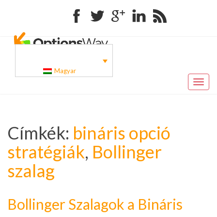
Facebook
Twitter
Google+
Linkedin
RSS
Magyar
Toggl
naviga
Címkék:
bináris opció
stratégiák
,
Bollinger
szalag
Bollinger Szalagok a Bináris