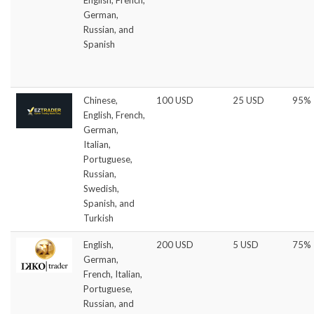
English, French,
German,
Russian, and
Spanish
Chinese,
100 USD
25 USD
95%
English, French,
German,
Italian,
Portuguese,
Russian,
Swedish,
Spanish, and
Turkish
English,
200 USD
5 USD
75%
German,
French, Italian,
Portuguese,
Russian, and