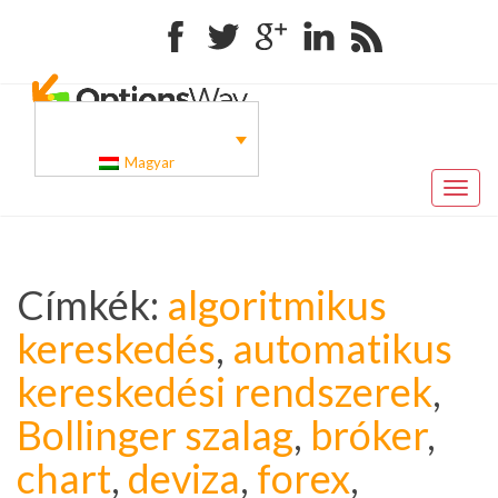
Facebook
Twitter
Google+
Linkedin
RSS
Magyar
Toggl
naviga
Címkék:
algoritmikus
kereskedés
,
automatikus
kereskedési rendszerek
,
Bollinger szalag
,
bróker
,
chart
,
deviza
,
forex
,