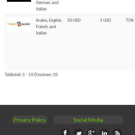
German, and
Italian
Arabic, English,
50 USD
1 USD
75%
French, and
Italian
Találatok: 1 - 10 Összesen: 10
Privacy Policy
Social Media
Facebook
Twitter
Google+
Linkedin
RSS