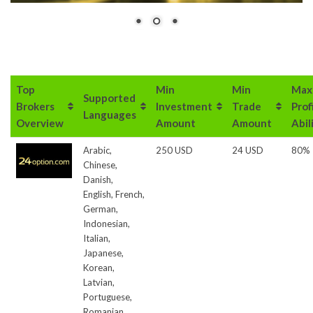
Top
Min
Min
Max
Supported
Brokers
Investment
Trade
Prof
Languages
Overview
Amount
Amount
Abil
Arabic,
250 USD
24 USD
80%
Chinese,
Danish,
English, French,
German,
Indonesian,
Italian,
Japanese,
Korean,
Latvian,
Portuguese,
Romanian,