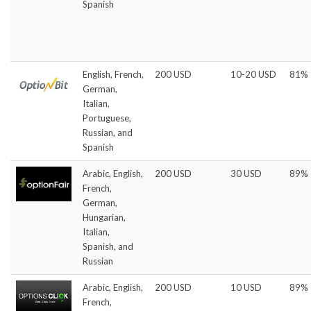
Spanish
English, French,
200 USD
10-20 USD
81%
German,
Italian,
Portuguese,
Russian, and
Spanish
Arabic, English,
200 USD
30 USD
89%
French,
German,
Hungarian,
Italian,
Spanish, and
Russian
Arabic, English,
200 USD
10 USD
89%
French,