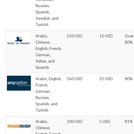
Russian,
Spanish,
Swedish, and
Turkish
Arabic,
250 USD
10 USD
Over
Chinese,
80%
English, French,
German,
Italian, and
Spanish
Arabic, English,
160 USD
25 USD
80%
French,
German,
Russian,
Spanish, and
Turkish
Arabic,
200 USD
5 USD
81%
Chinese,